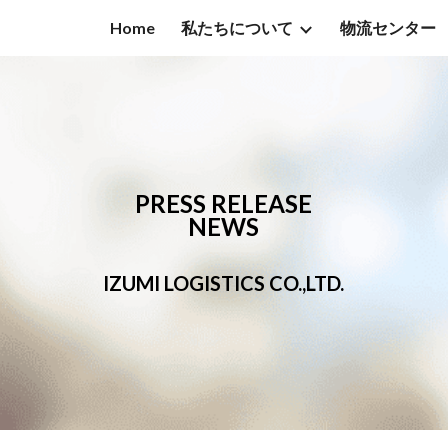
Home
私たちについて
物流センター
ip to main content
Skip to navigat
PRESS RELEASE
NEWS
IZUMI LOGISTICS CO.,LTD.