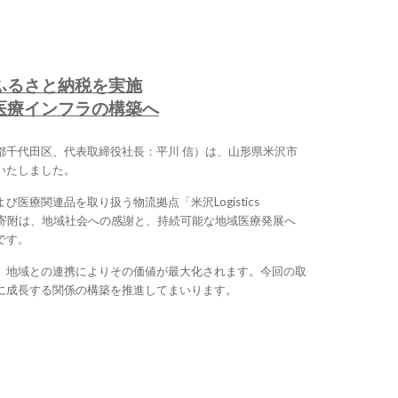
ふるさと納税を実施
医療インフラの構築へ
都千代田区、代表取締役社長：平川 信）は、山形県米沢市
いたしました。
医療関連品を取り扱う物流拠点「米沢Logistics
。本寄附は、地域社会への感謝と、持続可能な地域医療発展へ
です。
、地域との連携によりその価値が最大化されます。今回の取
に成長する関係の構築を推進してまいります。