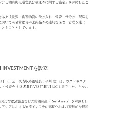
おける物資拠点運営及び輸送等に関する協定」を締結したこ
ける支援物資・備蓄物資の受け入れ、保管、仕分け、配送を
においても備蓄物資や医薬品等の適切な保管・管理を通じ
ことを目的としています。
INVESTMENTを設立
都千代田区、代表取締役社長：平川 信）は、ウズベキスタ
会社 IZUMI INVESTMENT LLC を設立したことをお
用車両および物流施設などの実物資産（Real Assets）を対象とし
央アジアにおける物流インフラの高度化および持続的な経済
。