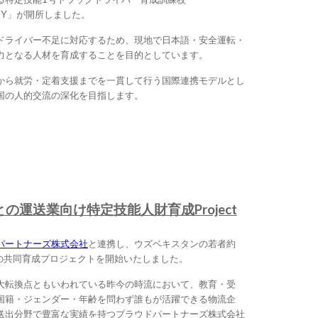
ADEMY」が開所しました。
ドライバー不足に対応するため、現地で日本語・安全運転・
力となる人材を育成することを目的としています。
から就労・定着支援までを一貫して行う国際連携モデルとし
国の人的交流の深化を目指します。
運送業向け特定技能人財育成Project
パートナーズ株式会社
と連携し、ウズベキスタンの若者約
材の共同育成プロジェクトを開始いたしました。
大転換点ともいわれている昨今の時流において、教育・受
国籍・ジェンダー・年齢を問わず誰もが活躍できる物流企
送出分野で豊富な実績を持つプラウドパートナーズ株式会社