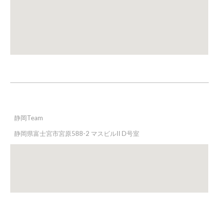
静岡
Team
静岡県富士宮市宮原588-2 マスビルII D号室