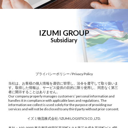
IZUMI GROUP
Subsidiary
プライバシーポリシー /
Privacy Policy
当社は、お客様の個人情報を適切に管理し、法令を遵守して取り扱いま
す。取得した情報は、サービス提供の目的に限り使用し、同意なく第三
者に開示することはありません。
Our company properly manages customers’ personal information and
handles it in compliance with applicable laws and regulations. The
information we collect is used solely for the purpose of providing our
services and will not be disclosed to any third party without prior consent.
イズミ物流株式会社
/ IZUMI LOGISTICS CO.,LTD.
本社：102-0093
東京都千代田区平河町1-9-5 第三大盛丸平河町ビル4階