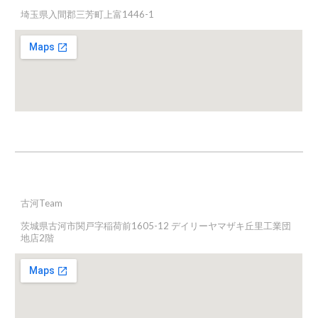
埼玉県入間郡三芳町上富1446-1
古河
Team
茨城県古河市関戸字稲荷前1605-12 デイリーヤマザキ丘里工業団
地店2階