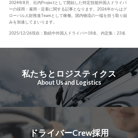
2024年8月、社内Projectとして開始した特定技能外国人ドライバ
ーの採用・雇用・定着に関する記事となります。2026年からはグ
ローバル人財推進Teamとして稼働。国内物流の一端を担う取り組
みを加速してまいります。
2025/12/26現在：勤続中外国人ドライバー18名、内定集：23名
私たちとロジスティクス
About Us and Logistics
ドライバーCrew採用